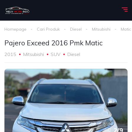
Homepage
Cari Produk
Diesel
Mitsubishi
Matic
Pajero Exceed 2016 Pmk Matic
2015
Mitsubishi
SUV
Diesel
2
/
9